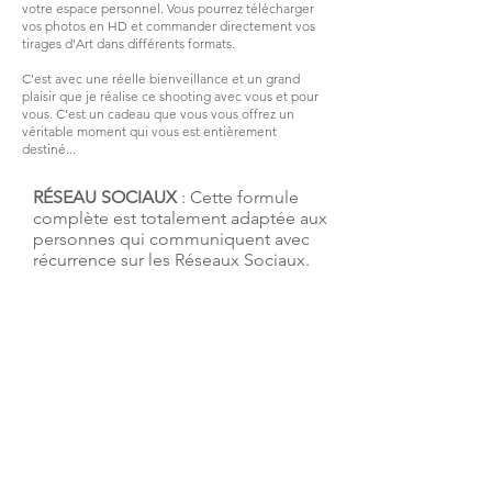
votre espace personnel. Vous pourrez télécharger
vos photos en HD et commander directement vos
tirages d'Art dans différents formats.
C'est avec une réelle bienveillance et un grand
plaisir que je réalise ce shooting avec vous et pour
vous. C'est un cadeau que vous vous offrez un
véritable moment qui vous est entièrement
destiné...
RÉSEAU SOCIAUX
: Cette formule
complète est totalement adaptée aux
personnes qui communiquent avec
récurrence sur les Réseaux Sociaux.
Il s’agit d’une séance qui vous
permettra d'avoir toutes les images
dont vous aurez besoin pour
communiquer sur votre activité.
Nous élaborerons ensemble au cours
d'un rendez vous de 2h par Zoom,
votre "Univers visuel",
C'est à partir de cet Univers que nous