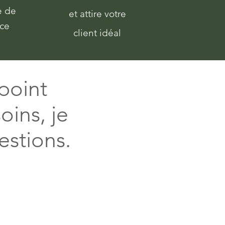
e de
et attire votre
nce
client idéal
 point
oins, je
estions.