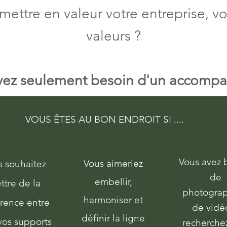
mettre en valeur votre entreprise, v
valeurs ?
vez seulement besoin d'un accom
t sur votre communication ou déplo
VOUS ÊTES AU BON ENDROIT SI ....
Vous avez 
Vous aimeriez
s souhaitez
de
embellir,
ttre de la
photograp
harmoniser et
rence entre
de vidé
définir la ligne
vos supports
recherche