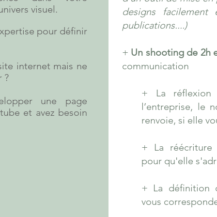
nivers visuel.
designs facilement 
publications....)
xpertise pour définir
+
Un shooting de 2h 
site internet mais ne
communication
 ?
+ La réflexio
velopper une page
l’entreprise, le 
tube et avez besoin
renvoie, si elle vo
+ La réécriture
pour qu'elle s'adr
+ La définition 
vous corresponde