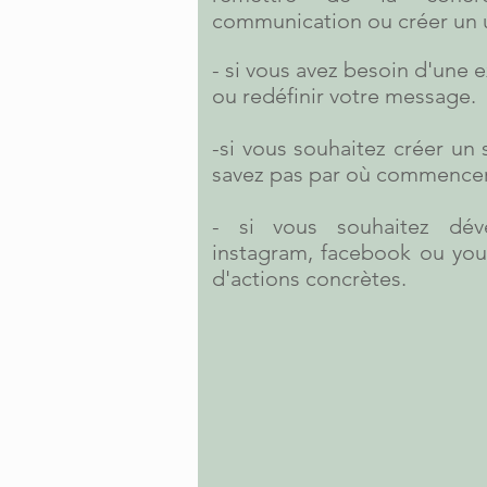
communication ou créer un u
- si vous avez besoin d'une e
ou redéfinir votre message.
-si vous souhaitez créer un 
savez pas par où commencer
- si vous souhaitez dé
instagram, facebook ou you
d'actions concrètes.