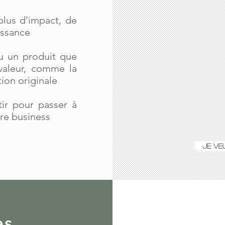
 plus d'impact, de
issance
ou un produit que
valeur, comme la
tion originale
tir pour passer à
re business
JE VE
es