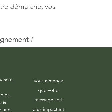
otre démarche, vos
pagnement
?
yer votre message ?
besoin
Vous aimeriez
que votre
hies,
message soit
o &
plus impactant
z une