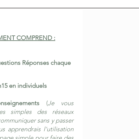
ENT COMPREND :
uestions Réponses chaque
15 en individuels
enseignements
(
J
e vous
les simples des réseaux
communiquer sans y passer
 apprendrais l'utilisation
 page simple pour faire des