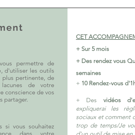
ment
CET ACCOMPAGNEM
+ Sur 5 mois
+ Des rendez vous Q
vous permettre de
d'utiliser les outils
semaines
plus pertinente, de
+
10 Rendez-vous d'1h
t lacunes de votre
e conscience de vos
s partager.
+ Des
vidéos d'
expliquerai les règ
sociaux et comment 
trop de temps/Je vous
s si vous souhaitez
ence dans votre
d'un outil de mise en