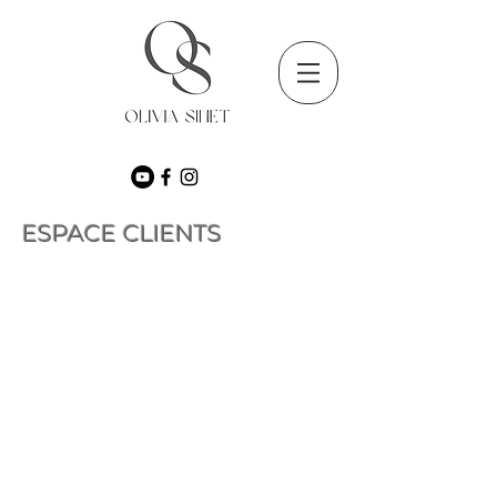
ESPACE CLIENTS
Les photos sont livrées sur une galerie
privée
en ligne.
C’est un
espace sécurisé par un mot de
passe
avec toutes vos photos réalisé
lors du shooting.
Vous pouvez alors
les télécharger sur